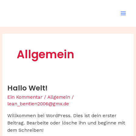
Zum
Mai
Inhalt
Men
springen
Allgemein
Hallo Welt!
Hallo
Welt!
Ein Kommentar
/
Allgemein
/
lean_bentien2006@gmx.de
Willkommen bei WordPress. Dies ist dein erster
Beitrag. Bearbeite oder lösche ihn und beginne mit
dem Schreiben!